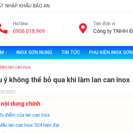
ẤT NHẬP KHẨU BẢO AN
Hotline
Tên đơn vị
0906.018.969
ẨM
INOX SƠN NUNG
TIN TỨC
PHỤ KIỆN INOX SƠ
 làm lan can inox
u ý không thể bỏ qua khi làm lan can inox
03/2022
 nội dung chính
Ưu điểm của lan can Inox
Mẫu lan can Inox 304 hiện đại