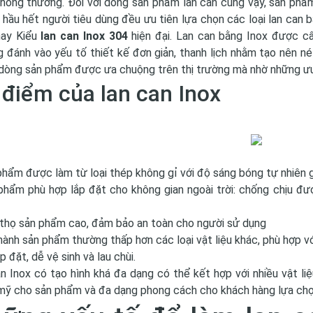
hông thường. Đối với dòng sản phẩm lan can cũng vậy, sản phẩ
 hầu hết người tiêu dùng đều ưu tiên lựa chọn các loại lan can bằ
ay Kiểu
lan can Inox 304
hiện đại. Lan can bằng Inox được cấ
 đánh vào yếu tố thiết kế đơn giản, thanh lịch nhằm tạo nên né
dòng sản phẩm được ưa chuộng trên thị trường mà nhờ những ưu
điểm của lan can Inox
phẩm được làm từ loại thép không gỉ với độ sáng bóng tự nhiên 
phẩm phù hợp lắp đặt cho không gian ngoài trời: chống chịu đượ
 thọ sản phẩm cao, đảm bảo an toàn cho người sử dụng
thành sản phẩm thường thấp hơn các loại vật liệu khác, phù hợp v
p đặt, dễ vệ sinh và lau chùi.
n Inox có tạo hình khá đa dạng có thể kết hợp với nhiều vật li
ỹ cho sản phẩm và đa dạng phong cách cho khách hàng lựa chọ