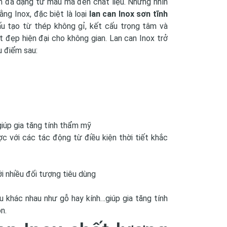
m đa dạng từ mẫu mã đến chất liệu. Nhưng nhìn
ng Inox, đặc biệt là loại
lan can Inox sơn tĩnh
u tạo từ thép không gỉ, kết cấu trọng tâm và
t đẹp hiện đại cho không gian. Lan can Inox trở
 điểm sau:
giúp gia tăng tính thẩm mỹ
c với các tác động từ điều kiện thời tiết khắc
ới nhiều đối tượng tiêu dùng
ệu khác nhau như gỗ hay kính…giúp gia tăng tính
n.