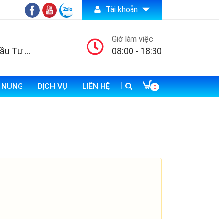
Tài khoản
Giờ làm việc
Công ty TNHH Đầu Tư Thương Mại và Xuất Nhập Khẩu Bảo An
08:00 - 18:30
N NUNG
DỊCH VỤ
LIÊN HỆ
0