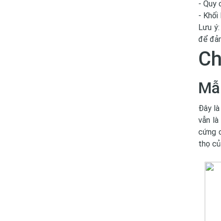
- Quy 
- Khối
Lưu ý:
để đảm
Ch
Mẫu
Đây là
vẫn l
cứng c
thọ củ