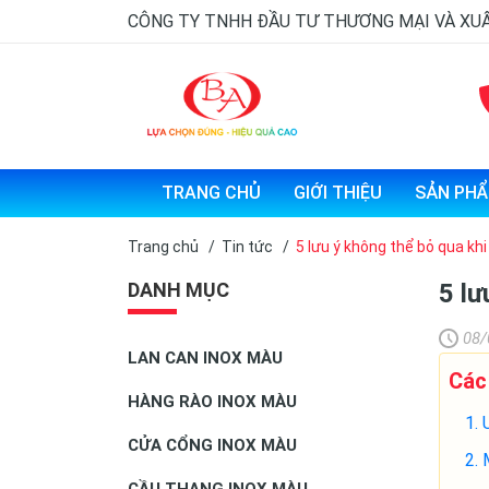
CÔNG TY TNHH ĐẦU TƯ THƯƠNG MẠI VÀ XU
TRANG CHỦ
GIỚI THIỆU
SẢN PH
Trang chủ
/
Tin tức
/
5 lưu ý không thể bỏ qua khi
DANH MỤC
5 lư
08/
LAN CAN INOX MÀU
Các
HÀNG RÀO INOX MÀU
CỬA CỔNG INOX MÀU
CẦU THANG INOX MÀU