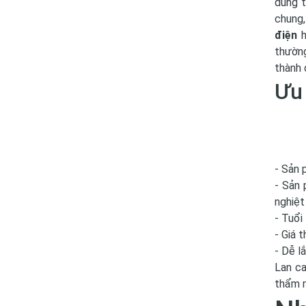
dùng t
chung,
điện
h
thường
thành 
Ưu 
- Sản 
- Sản 
nghiệt
- Tuổi
- Giá 
- Dễ lắ
Lan ca
thẩm m