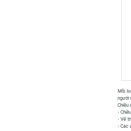
Mỗi lo
người 
Chiều 
- Chiề
- Vế t
- Các v