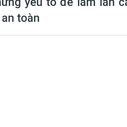
ững yếu tố để làm lan c
 an toàn