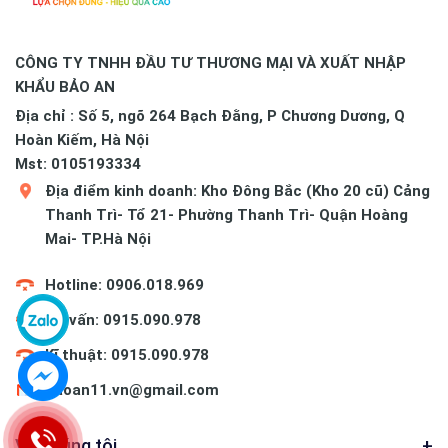
CÔNG TY TNHH ĐẦU TƯ THƯƠNG MẠI VÀ XUẤT NHẬP
KHẨU BẢO AN
Địa chỉ : Số 5, ngõ 264 Bạch Đằng, P Chương Dương, Q
Hoàn Kiếm, Hà Nội
Mst: 0105193334
Địa điểm kinh doanh: Kho Đông Bắc (Kho 20 cũ) Cảng
Thanh Trì- Tổ 21- Phường Thanh Trì- Quận Hoàng
Mai- TP.Hà Nội
Hotline: 0906.018.969
Tư vấn: 0915.090.978
Kĩ thuật: 0915.090.978
baoan11.vn@gmail.com
Về chúng tôi