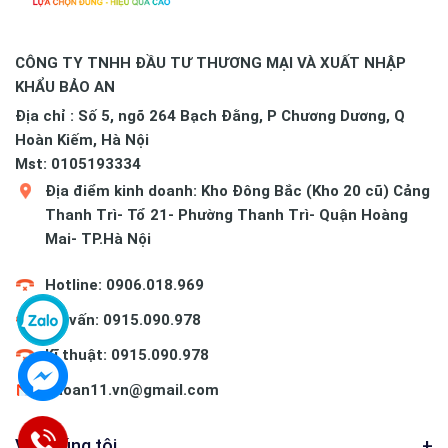
CÔNG TY TNHH ĐẦU TƯ THƯƠNG MẠI VÀ XUẤT NHẬP
KHẨU BẢO AN
Địa chỉ : Số 5, ngõ 264 Bạch Đằng, P Chương Dương, Q
Hoàn Kiếm, Hà Nội
Mst: 0105193334
Địa điểm kinh doanh: Kho Đông Bắc (Kho 20 cũ) Cảng
Thanh Trì- Tổ 21- Phường Thanh Trì- Quận Hoàng
Mai- TP.Hà Nội
Hotline: 0906.018.969
Tư vấn: 0915.090.978
Kĩ thuật: 0915.090.978
baoan11.vn@gmail.com
Về chúng tôi