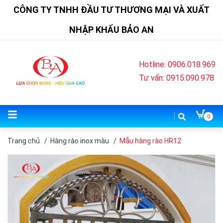
CÔNG TY TNHH ĐẦU TƯ THƯƠNG MẠI VÀ XUẤT
NHẬP KHẨU BẢO AN
Hotline: 0906.018.969
Tư vấn: 0915.090.978
0
Trang chủ
/
Hàng rào inox màu
/
Mẫu hàng rào HR12