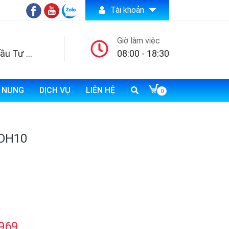
Tài khoản
Giờ làm việc
Công ty TNHH Đầu Tư Thương Mại và Xuất Nhập Khẩu Bảo An
08:00 - 18:30
N NUNG
DỊCH VỤ
LIÊN HỆ
0
 OH10
969