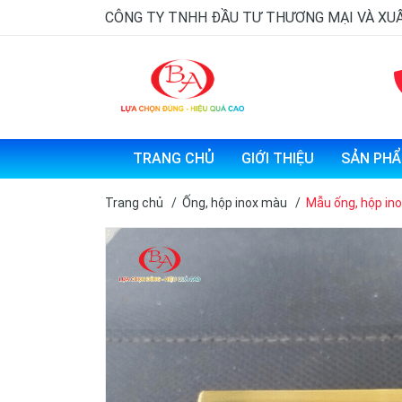
CÔNG TY TNHH ĐẦU TƯ THƯƠNG MẠI VÀ XU
TRANG CHỦ
GIỚI THIỆU
SẢN PH
Trang chủ
/
Ống, hộp inox màu
/
Mẫu ống, hộp in