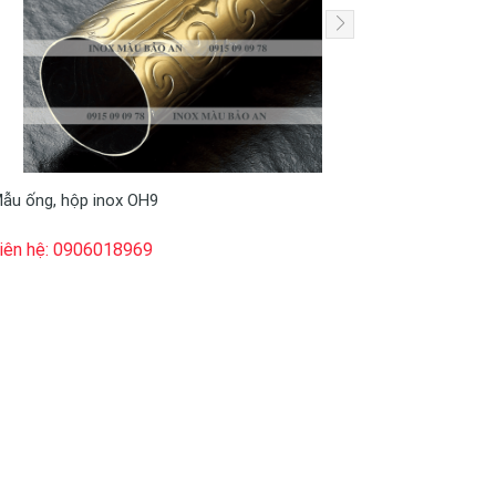
ẫu ống, hộp inox OH9
Mẫu ống, h
iên hệ: 0906018969
Liên hệ: 