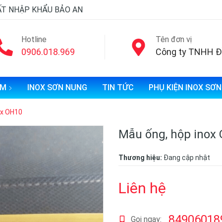
ẤT NHẬP KHẨU BẢO AN
Hotline
Tên đơn vị
0906.018.969
ẨM
INOX SƠN NUNG
TIN TỨC
PHỤ KIỆN INOX SƠ
ox OH10
Mẫu ống, hộp inox
Thương hiệu:
Đang cập nhật
Liên hệ
84906018
Gọi ngay: