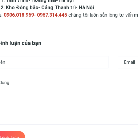
 1: Tam trinh- Hoàng mai- Hà nội
 2: Kho Đông bắc- Cảng Thanh trì- Hà Nội
e:
0906.018.969- 0967.314.445
chúng tôi luôn sẵn lòng tư vấn mọ
bình luận của bạn
 bình luận