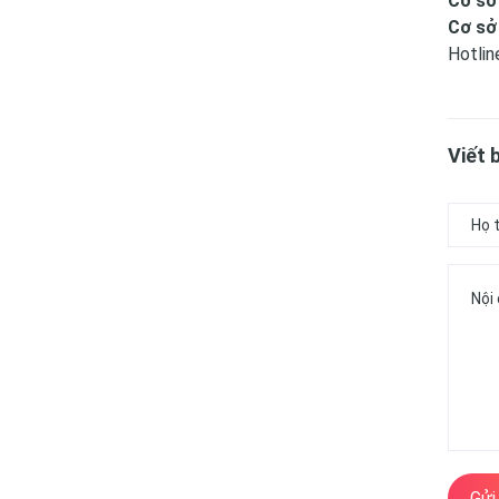
Cơ sở
Cơ sở
Hotlin
Viết 
Gửi