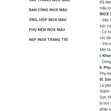
đã dạn
mẫu m
BAN CÔNG INOX MÀU
INOX 
ỐNG, HỘP INOX MÀU
- Đây 
xúc vớ
PHỤ KIỆN INOX MÀU
- Có t
vật li
NẸP INOX TRANG TRÍ
- Với 
Mời Qu
I. Khu
- Dùng
II. Ph
Phụ ki
III. S
Là phư
thành 
Sơn tĩ
bị hút
pháp s