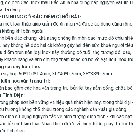
g, độ bền Cao. Inox màu Bảo An là nhà cung cấp nguyên vật liệu
ã đã dạng.
SƠN NUNG CÓ ĐẶC ĐIỂM GÌ NỔI BẬT:
là một loại thép giúp giảm độ ăn mòn và được áp dụng dùng rộng r
i không khí bên ngoài.
ính bền đặc chưng, khả năng chống ăn mòn cao, mức độ chịu nhiệt
ệu này không hề độc hại cà không gây hại đến sức khoẻ người tiêu
ưu điểm trên nên loại Inox này thường có tuổi thọ tương đối cao, 
ý khách hàng và anh em thợ tham khảo sơ bộ về vật liêu Inox th
ng cái cây hộp thô:
 cây hộp 60*100*1.4mm, 30*40*0.7mm, 38*38*0.7mm..........
ụ kiện hoa văn trang trí:
ện bao gồm các hoa văn trang trí, bản lề, tay nắm cổng, chốt, b
ơn Tĩnh Điện:
ơng pháp sơn bền vững và hiệu quả nhất hiện nay, trong thời đại 
su hướng không thể thiếu trong các nghành sản xuất gia công.
nh điện sử dụng nguyên tắc về hiện tượng điện tích - khi các hạ
 vào bề mặt kim loại. Nhận thức được về hiện tượng này đã trở t
ơn tĩnh điện .