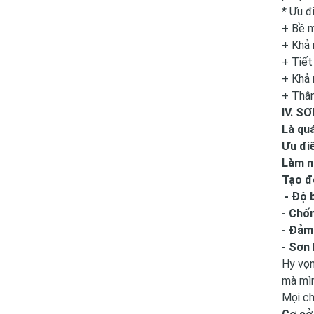
* Ưu đ
+ Bề m
+ Khả 
+ Tiết
+ Khả 
+ Thân
IV. S
Là quá
Ưu đi
Làm n
Tạo đ
- Độ 
- Chố
- Đảm
- Sơn
Hy vọn
mà mìn
Mọi chi