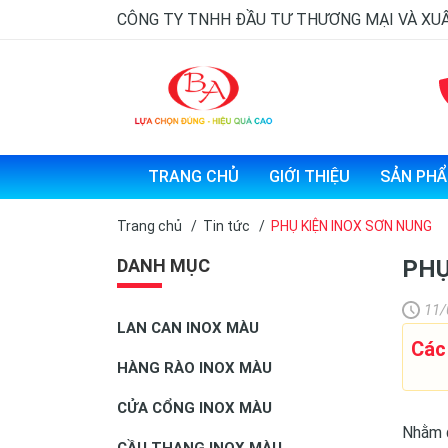
CÔNG TY TNHH ĐẦU TƯ THƯƠNG MẠI VÀ XU
TRANG CHỦ
GIỚI THIỆU
SẢN PH
Trang chủ
/
Tin tức
/
PHỤ KIỆN INOX SƠN NUNG
DANH MỤC
PHỤ
11/
LAN CAN INOX MÀU
Các
HÀNG RÀO INOX MÀU
CỬA CỔNG INOX MÀU
Nhằm đ
CẦU THANG INOX MÀU