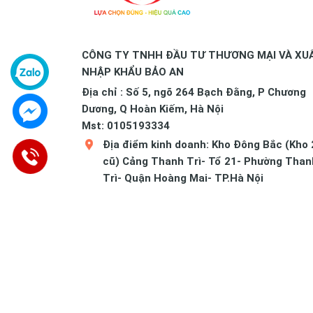
CÔNG TY TNHH ĐẦU TƯ THƯƠNG MẠI VÀ XU
NHẬP KHẨU BẢO AN
Địa chỉ : Số 5, ngõ 264 Bạch Đằng, P Chương
Dương, Q Hoàn Kiếm, Hà Nội
Mst: 0105193334
Địa điểm kinh doanh: Kho Đông Bắc (Kho 
cũ) Cảng Thanh Trì- Tổ 21- Phường Than
Trì- Quận Hoàng Mai- TP.Hà Nội
Hotline: 0906.018.969
Tư vấn: 0915.090.978
Kĩ thuật: 0915.090.978
baoan11.vn@gmail.com