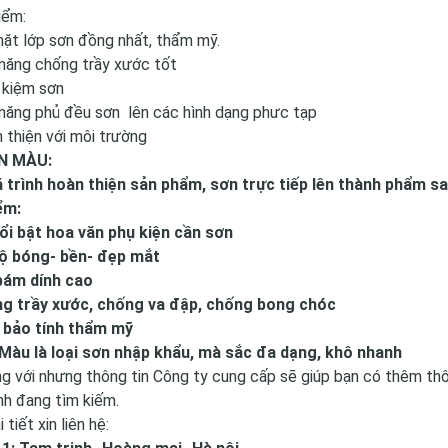
iểm:
ặt lớp sơn đồng nhất, thẩm mỹ.
năng chống trầy xước tốt
 kiệm sơn
năng phủ đều sơn lên các hình dạng phưc tạp
 thiện với môi trường
ƠN MÀU:
 trình hoàn thiện sản phẩm, sơn trực tiếp lên thành phẩm sa
ểm:
ổi bật hoa văn phụ kiện cần sơn
ộ bóng- bền- đẹp mắt
bám dính cao
ng trầy xước, chống va đập, chống bong chóc
 bảo tính thẩm mỹ
 Màu là loại sơn nhập khẩu, mà sắc đa dạng, khô nhanh
g với nhưng thông tin Công ty cung cấp sẽ giúp bạn có thêm th
h đang tìm kiếm.
 tiết xin liên hệ: