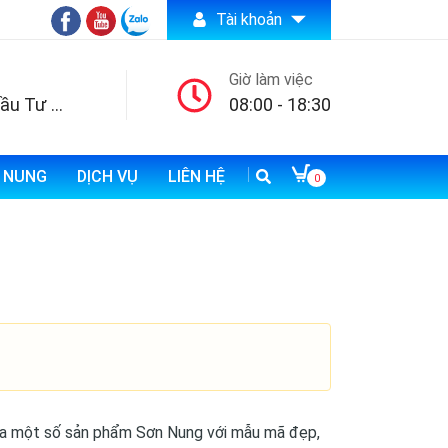
Tài khoản
Giờ làm việc
Công ty TNHH Đầu Tư Thương Mại và Xuất Nhập Khẩu Bảo An
08:00 - 18:30
N NUNG
DỊCH VỤ
LIÊN HỆ
0
ra một số sản phẩm Sơn Nung với mẫu mã đẹp,